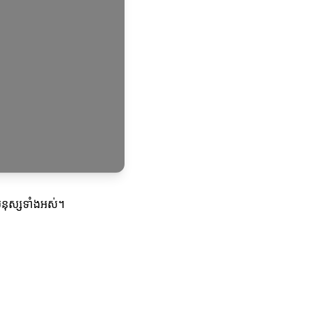
យមនុស្សទាំងអស់។