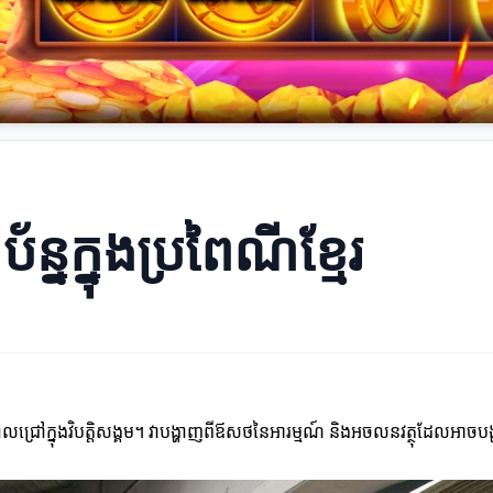
នក្នុងប្រពៃណីខ្មែរ
ាលជ្រៅក្នុងវិបត្តិសង្គម។ វាបង្ហាញពីឪសថនៃអារម្មណ៍ និងអចលនវត្ថុដែលអាចប