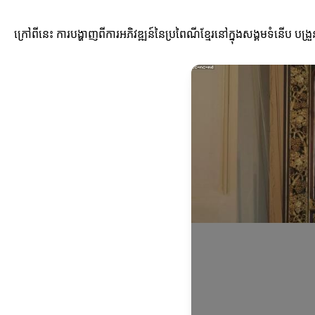
ក្រៅពីនេះ ការបង្ហាញពីការអភិវឌ្ឍន៍នៃប្រពៃណីខ្មែរនៅក្នុងសង្គមទំនើប បង