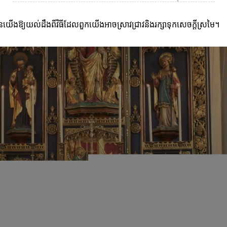
្រួនយើងឱ្យយល់ដឹងពីវិធីដែលពួកយើងអាចស្រាវជ្រាវនិងរក្សាទុកសេចក្តីស្រមៃ។