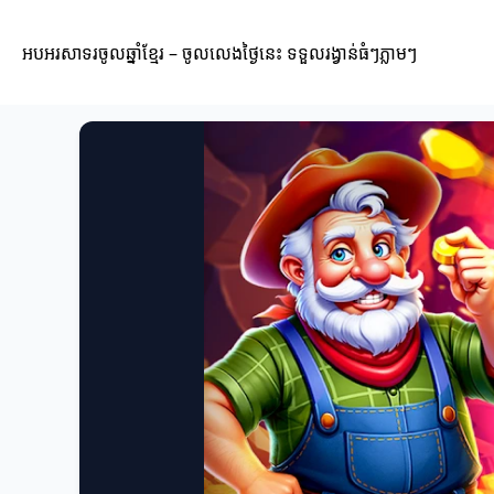
អបអរសាទរចូលឆ្នាំខ្មែរ – ចូលលេងថ្ងៃនេះ ទទួលរង្វាន់ធំៗភ្លាមៗ