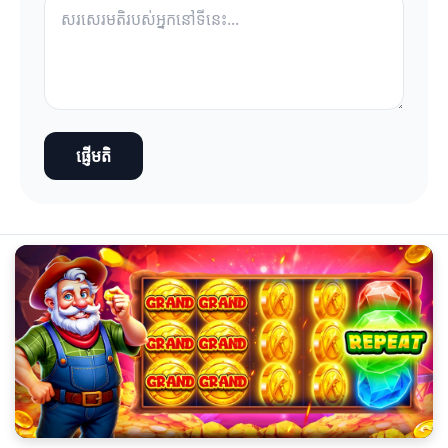
ផ្ញើមតិ