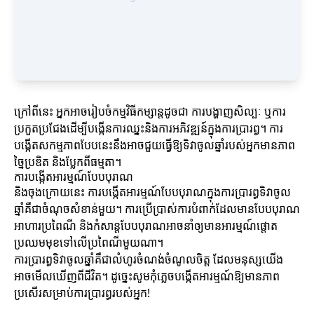
ក្រៅពីនេះ អ្នកអាចរៀបចំកម្មវិធីកម្សាន្តដូចជា ការបង្ហាញសិល្បៈ ឬការ
ប្រកួតប្រជែងដើម្បីបង្កើនការឈ្នះនិងការអភិវឌ្ឍន៍ក្នុងការប្រារព្ធ។ ការ
បង្កើតសកម្មភាពបែបនេះនឹងអាចជួយធ្វើឱ្យទិវាចូលឆ្នាំរបស់អ្នកមានភាព
ច្នៃប្រឌិត និងប្លែកពីធម្មតា។
ការបង្កើតអារម្មណ៍បែបបុរាណ
និងចុងក្រោយនេះ ការបង្កើតអារម្មណ៍បែបបុរាណក្នុងការប្រារព្ធទិវាចូល
ឆ្នាំគឺជាចំណុចសំខាន់មួយ។ ការប្រើប្រាស់ការបំពាក់ដែលមានបែបបុរាណ
អាហារប្រពៃណី និងកំសាន្តបែបបុរាណអាចនាំឲ្យមានអារម្មណ៍ផ្តោត
ប្រឈមមុខទៅលើប្រពៃណីមួយណា។
ការប្រារព្ធទិវាចូលឆ្នាំគឺជាលំហូរចំណង់ចំណូលចិត្ត ដែលមនុស្សយើង
អាចមើលឃើញពីជីវិត។ ដូច្នេះសូមកុំភ្លេចបង្កើតអារម្មណ៍ឱ្យមានភាព
ប្រសើរសម្រាប់ការប្រារព្ធរបស់អ្នក!