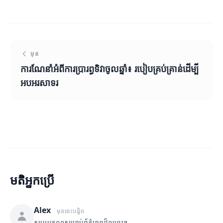
មុន
ការណែនាំអំពីការប្រារព្ធទិវាចូលឆ្នាំ៖ របៀបគ្រប់គ្រាន់ដើម្បី
អបអរសាទរ
មតិអ្នកប្រើ
Alex
មុននេះបន្តិច
សូមអរគុណសម្រាប់ព័ត៌មានដ៏ល្អនេះ។