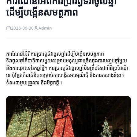
ការណែនាំអំពីការប្រារព្ធទិវាចូលឆ្នាំ
ដើម្បីបង្កើនសមត្ថភាព
2026-06-30
Admin
ការណែនាំអំពីការប្រារព្ធទិវាចូលឆ្នាំដើម្បីបង្កើនសមត្ថភាព
ទិវាចូលឆ្នាំគឺជាឱកាសមួយសម្រាប់មនុស្សជាច្រើនក្នុងការបញ្ចប់ឆ្នាំមួយ
និងការឆ្ពោះទៅរកឆ្នាំថ្មី។ ការប្រារព្ធទិវាចូលឆ្នាំមិនត្រឹមតែជាពិធីប្រពៃណី
ទេ ប៉ុន្តែវាក៏ជាគំនិតសម្រាប់ការបង្កើតអារម្មណ៍ថ្មី និងការកសាងទំនាក់
ទំនងជាមួយគ្រួសារ និងមិត្តភក្តិ។