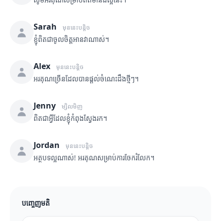
Sarah
មុននេះបន្តិច
ខ្ញុំពិតជាចូលចិត្តអានវាណាស់។
Alex
មុននេះបន្តិច
អរគុណច្រើនដែលបានផ្តល់ចំណេះដឹងថ្មីៗ។
Jenny
ម្សិលមិញ
ពិតជាអ្វីដែលខ្ញុំកំពុងស្វែងរក។
Jordan
មុននេះបន្តិច
អត្ថបទល្អណាស់! អរគុណសម្រាប់ការចែករំលែក។
បញ្ចេញមតិ