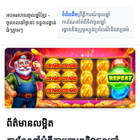
អបអរសាទរចូលឆ្នាំខ្មែរ –
ទំព័រដើម
ព្រឹត្តិការណ៍ចូលឆ្នាំ
ចូលលេងថ្ងៃនេះ ទទួលរង្វាន់
ការណែនាំអំពីទិវាចូលឆ្នាំ
ធំៗភ្លាមៗ
រង្វាន់និងប្រូមូស្យុង
ប្រពៃណីនិងវប្បធម៌
ព័ត៌មានលម្អិត