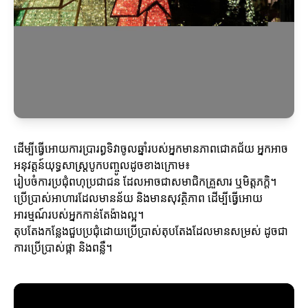
ដើម្បីធ្វើអោយការប្រារព្ធទិវាចូលឆ្នាំរបស់អ្នកមានភាពជោគជ័យ អ្នកអាច
អនុវត្តន៍យុទ្ធសាស្ត្របូកបញ្ចូលដូចខាងក្រោម៖
រៀបចំការប្រជុំពហុប្រជាជន ដែលអាចជាសមាជិកគ្រួសារ ឬមិត្តភក្តិ។
ប្រើប្រាស់អាហារដែលមានន័យ និងមានសុវត្ថិភាព ដើម្បីធ្វើអោយ
អារម្មណ៍របស់អ្នកកាន់តែង៉ាងល្អ។
តុបតែងកន្លែងជួបប្រជុំដោយប្រើប្រាស់តុបតែងដែលមានសម្រស់ ដូចជា
ការប្រើប្រាស់ផ្កា និងពន្លឺ។