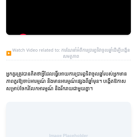
Watch Video related to: ការណែនាំអំពីការប្រារព្ធទិវាចូលឆ្នាំដើម្បីបង្កើន
▶
សមត្ថភាព
អ្នកគួរត្រូវបានគិតថាអ្វីដែលធ្វើអោយការប្រារព្ធទិវាចូលឆ្នាំរបស់អ្នកមាន
ភាពគួរឱ្យចាប់អារម្មណ៍ និងមានអារម្មណ៍ផ្សេងពីឆ្នាំមុន។ បង្កើតឱកាស
សម្រាប់ចែករំលែកអារម្មណ៍ និងរីករាយជាមួយគ្នា។