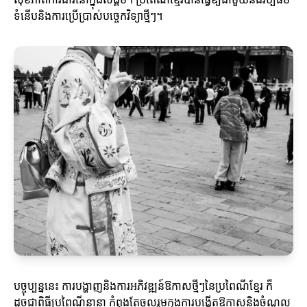
ទំនើបនិងការប្រើប្រាស់បច្ចេកវិទ្យាថ្មីៗ។
បច្ចុប្បន្ននេះ ការបង្ហាញនិងការអភិវឌ្ឍន៍ឱកាសថ្មីៗនៃប្រពៃណីខ្មែរ ក៏
ដូចជាពិធីប្រពៃណីនានា កំពុងតែចូលរួមក្នុងការបង្កើតឱកាសនិងចំណូល