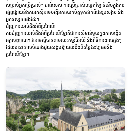
សម្រាប់អ្នកប្រើប្រាស់។ ជាពិសេស ការប្រើប្រាស់បច្ចេកវិទ្យាទំនើបក្នុងការ
ផ្សព្វផ្សាយនិងការរកស៊ីអាចបង្កើនការយកចិត្តទុកដាក់ពីជនរួមសង្គម និង
អ្នកទស្សនាផងដែរ។
ជំរុញការយល់ដឹងអំពីប្រពៃណី
ការជំរុញការយល់ដឹងអំពីប្រពៃណីខ្មែរគឺជាការសំខាន់មួយក្នុងការបង្កើត
អត្តសញ្ញាណ។ វាអាចធ្វើបានតាមរយៈកម្មវិធីអប់រំ និងពិធីការងារផ្សេងៗ
ដែលមានគោលបំណងជួយសង្គមឱ្យយល់ដឹងពីតម្លៃនៃវប្បធម៌និង
ប្រពៃណីខ្មែរ។