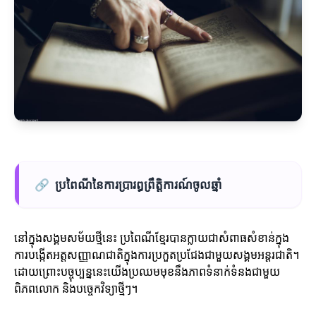
🔗
ប្រពៃណីនៃការប្រារព្ធព្រឹត្តិការណ៍ចូលឆ្នាំ
នៅក្នុងសង្គមសម័យថ្មីនេះ ប្រពៃណីខ្មែរបានក្លាយជាសំពាធសំខាន់ក្នុង
ការបង្កើតអត្តសញ្ញាណជាតិក្នុងការប្រកួតប្រជែងជាមួយសង្គមអន្ដរជាតិ។
ដោយព្រោះបច្ចុប្បន្ននេះយើងប្រឈមមុខនឹងភាពទំនាក់ទំនងជាមួយ
ពិភពលោក និងបច្ចេកវិទ្យាថ្មីៗ។