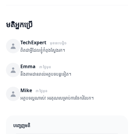
មតិអ្នកប្រើ
TechExpert
មុននេះបន្តិច
ពិតជាអ្វីដែលខ្ញុំកំពុងស្វែងរក។
Emma
៣ ថ្ងៃមុន
នឹងតាមដានរាល់អត្ថបទបន្តទៀត។
Mike
៣ ថ្ងៃមុន
អត្ថបទល្អណាស់! អរគុណសម្រាប់ការចែករំលែក។
បញ្ចេញមតិ