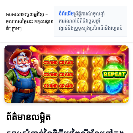
អបអរសាទរចូលឆ្នាំខ្មែរ –
ទំព័រដើម
ព្រឹត្តិការណ៍ចូលឆ្នាំ
ចូលលេងថ្ងៃនេះ ទទួលរង្វាន់
ការណែនាំអំពីទិវាចូលឆ្នាំ
ធំៗភ្លាមៗ
រង្វាន់និងប្រូមូស្យុង
ប្រពៃណីនិងវប្បធម៌
ព័ត៌មានលម្អិត