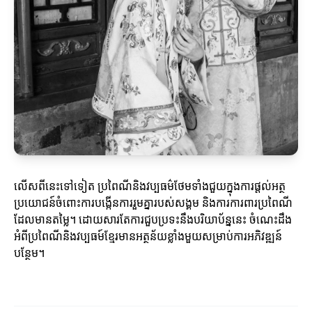
លើសពីនេះទៅទៀត ប្រពៃណីនិងវប្បធម៌ថែមទាំងជួយក្នុងការផ្តល់អត្ថ
ប្រយោជន៍ចំពោះការបង្កើនការរួមគ្នារបស់សង្គម និងការការពារប្រពៃណី
ដែលមានតម្លៃ។ ដោយសារតែការជួបប្រទះនឹងបរិយាប័ន្ននេះ ចំណេះដឹង
អំពីប្រពៃណីនិងវប្បធម៍ខ្មែរមានអត្ថន័យខ្លាំងមួយសម្រាប់ការអភិវឌ្ឍន៍
បន្ថែម។