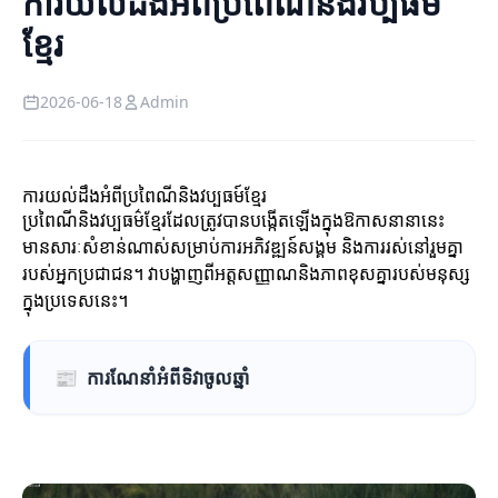
ការយល់ដឹងអំពីប្រពៃណីនិងវប្បធម៍
ខ្មែរ
2026-06-18
Admin
ការយល់ដឹងអំពីប្រពៃណីនិងវប្បធម៍ខ្មែរ
ប្រពៃណីនិងវប្បធម៌ខ្មែរដែលត្រូវបានបង្កើតឡើងក្នុងឱកាសនានានេះ
មានសារៈសំខាន់ណាស់សម្រាប់ការអភិវឌ្ឍន៍សង្គម និងការរស់នៅរួមគ្នា
របស់អ្នកប្រជាជន។ វាបង្ហាញពីអត្តសញ្ញាណនិងភាពខុសគ្នារបស់មនុស្ស
ក្នុងប្រទេសនេះ។
📰
ការណែនាំអំពីទិវាចូលឆ្នាំ