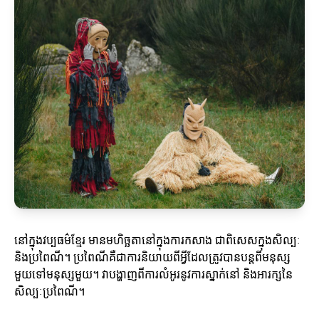
នៅក្នុងវប្បធម៌ខ្មែរ មានមហិច្ឆតានៅក្នុងការកសាង ជាពិសេសក្នុងសិល្បៈ
និងប្រពៃណី។ ប្រពៃណីគឺជាការនិយាយពីអ្វីដែលត្រូវបានបន្តពីមនុស្ស
មួយទៅមនុស្សមួយ។ វាបង្ហាញពីការលំអូរនូវការស្នាក់នៅ និងអារក្សនៃ
សិល្បៈប្រពៃណី។