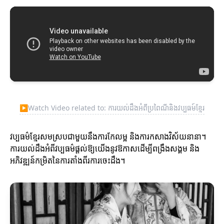
▶
Watch Video related to: ការយល់ដឹងអំពីប្រពៃណីនិងវប្បធម៍ខ្មែរ
វប្បធម៌ខ្មែរសមស្របជាមួយនឹងការកែលម្អ និងការកសាងវិស័យនានា។
ការយល់ដឹងអំពីវប្បធម៌ផ្តល់ឱ្យយើងនូវឱកាសដើម្បីពង្រឹងសង្គម និង
អភិវឌ្ឍន៍កម្រិតនៃការតាំងពីរការចេះដឹង។