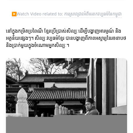
▶
Watch Video related to: ការស្រាវជ្រាវអំពីមរតកវប្បធម៌នៃកម្ពុជា
នៅក្នុងកម្រិតប្រពៃណី ខ្មែរប្រើប្រាស់សិល្បៈដើម្បីបង្ហាញអារម្មណ៍ និង
អត្ថន័យផ្សេងៗ។ សិល្បៈវប្បធម៌ខ្មែរ បានបង្ហាញពីភាពអស្ចារ្យនៃរចនាបថ
និងប្រាក់មួយក្នុងចំណោមអ្នកសិល្បៈ។