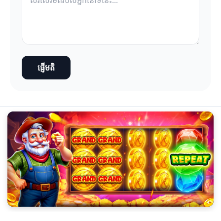
ផ្ញើមតិ