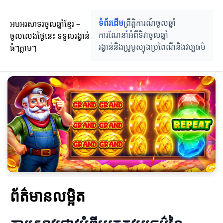
អបអរសាទរចូលឆ្នាំខ្មែរ –
ទំព័រដើម
ព្រឹត្តិការណ៍ចូលឆ្នាំ
ចូលលេងថ្ងៃនេះ ទទួលរង្វាន់
ការណែនាំអំពីទិវាចូលឆ្នាំ
ធំៗភ្លាមៗ
រង្វាន់និងប្រូមូស្យុង
ប្រពៃណីនិងវប្បធម៌
ព័ត៌មានលម្អិត