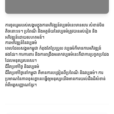
ការចូលរួមរបស់សង្គមក្នុងការអភិវឌ្ឍន៍វប្បធម៌នេះមានសារៈសំខាន់មិន
តិចនោះទេ។ ប្រពៃណី និងអត្ថន័យនៃវប្បធម៌ត្រូវបានរស់រៀន និង
អភិវឌ្ឍន៍ដោយសហគមន៍។
ការអភិវឌ្ឍន៍នៃវប្បធម៌
ពេលដែលសង្គមកម្ពុជា កំពុងតែប្រែប្រួល វប្បធម៌ក៏មានការអភិវឌ្ឍន៍
ផងដែរ។ ការការពារ និងការពង្រឹងមរតកវប្បធម៌នេះគឺជាការប្រកួតប្រជែង
ដែលមនុស្សសរសេរ។
ជីវិតប្រចាំថ្ងៃ និងវប្បធម៌
ជីវិតប្រចាំថ្ងៃនៅកម្ពុជា គឺមានការបង្រៀនពីប្រពៃណី និងវប្បធម៌។ ការ
ប្រមាណនៃភាពខុសគ្នានេះធ្វើឲ្យមនុស្សយើងមានការយល់ដឹងដ៏សំខាន់
អំពីអត្តសញ្ញាណខ្មែរ។