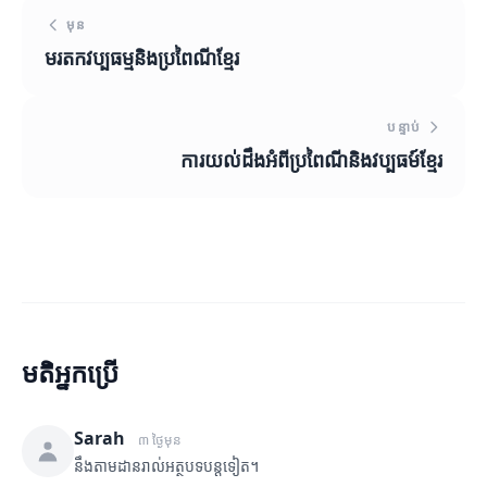
មុន
មរតកវប្បធម្មនិងប្រពៃណីខ្មែរ
បន្ទាប់
ការយល់ដឹងអំពីប្រពៃណីនិងវប្បធម៍ខ្មែរ
មតិអ្នកប្រើ
Sarah
៣ ថ្ងៃមុន
នឹងតាមដានរាល់អត្ថបទបន្តទៀត។