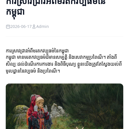
ការស្រាវជ្រាវអំពីមរតកវប្បធម៌នៃ
កម្ពុជា
2026-06-17
Admin
ការស្រាវជ្រាវអំពីមរតកវប្បធម៌នៃកម្ពុជា
កម្ពុជា មានមរតកវប្បធម៌ដ៏មានសម្បត្តិ និងសេវាកម្មប្រពៃណី។ តាំងពី
សិល្បៈដល់ដំណើរការការងារ និងពិធីបុណ្យ ខ្លួនយើងត្រូវតែស្វែងយល់ពី
មូលដ្ឋាននៃវប្បធម៌ និងប្រពៃណី។