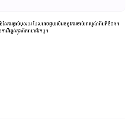
យោជន៍នៃការផ្តល់មុខរបរ ដែលអាចជួយសំរេចនូវការចាប់អារម្មណ៍ពីអតិថិជន។
វិវត្តន៍ក្នុងពិភពអាជីវកម្ម។