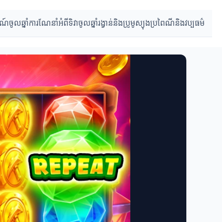
ារណ៍ចូលឆ្នាំ
ការណែនាំអំពីទិវាចូលឆ្នាំ
រង្វាន់និងប្រូមូស្យុង
ប្រពៃណីនិងវប្បធម៌