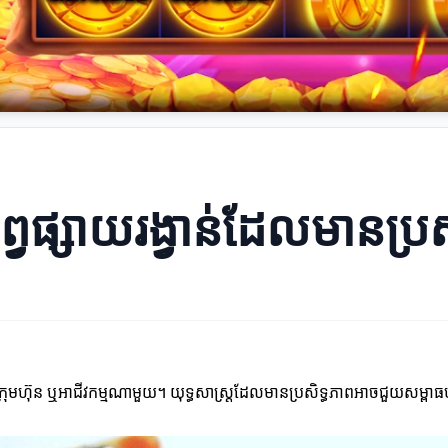
សព្វផ្សាយរង្វាន់ដែលមានប្រ
្រាប់ក្រុមហ៊ុន ឬអាជីវកម្មណាមួយ។ យុទ្ធសាស្ត្រដែលមានប្រសិទ្ធភាពអាចជួយសម្