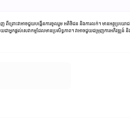
ងទាក់ទាញ ពីព្រោះវាអាចជួយបង្កើនការចូលរួម អតិថិជន និងការលក់។ មានអត្ថប្រ
លាយជាអ្នកផ្តល់សេវាកម្មដែលមានប្រសិទ្ធភាព។ វាអាចជួយជម្រុញការអភិវឌ្ឍន៍ និងការ