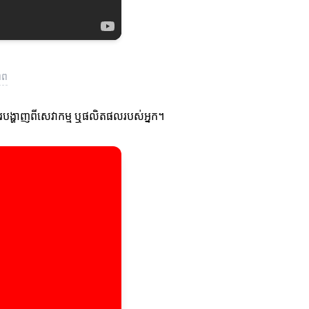
ាព
ងការបង្ហាញពីសេវាកម្ម ឬផលិតផលរបស់អ្នក។