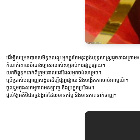
ដើម្បីសម្រេចបានសមិទ្ធផលល្អ អ្នកគួរតែអនុវត្តន៍យុទ្ធសាស្ត្រដូចខាងក្រោម៖
កំណត់គោលបំណងច្បាស់លាស់សម្រាប់ការផ្សព្វផ្សាយ។
យកចិត្តទុកដាក់ពីក្រុមគោលដៅដែលអ្នកចង់សម្រេច។
ប្រើប្រាស់បណ្តាញសង្គមដើម្បីផ្សព្វផ្សាយ និងបង្កើតការចាប់អារម្មណ៍។
ចូលរួមក្នុងសកម្មភាពអនឡាញ និងប្រកួតប្រជែង។
ផ្តល់ឱ្យអតិថិជននូវរង្វាន់ដែលមានតម្លៃ និងមានភាពទាក់ទាញ។