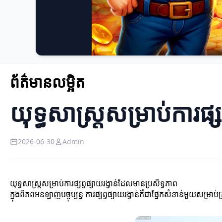
ព័ត៌មានលម្អិត
យុទ្ធសាស្ត្រសម្រាប់ការផ្
2026-06-30
Admin
យុទ្ធសាស្ត្រសម្រាប់ការផ្សព្វផ្សាយរង្វាន់ដែលមានប្រសិទ្ធភាព
ក្នុងពិភពអនឡាញបច្ចុប្បន្ន ការផ្សព្វផ្សាយរង្វាន់គឺជាផ្នែកសំខាន់មួយសម