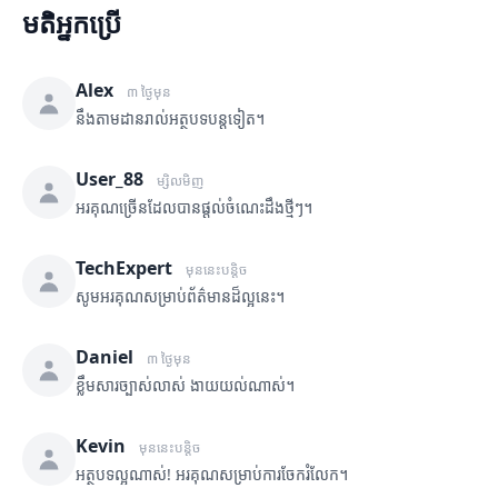
មតិអ្នកប្រើ
Alex
៣ ថ្ងៃមុន
នឹងតាមដានរាល់អត្ថបទបន្តទៀត។
User_88
ម្សិលមិញ
អរគុណច្រើនដែលបានផ្តល់ចំណេះដឹងថ្មីៗ។
TechExpert
មុននេះបន្តិច
សូមអរគុណសម្រាប់ព័ត៌មានដ៏ល្អនេះ។
Daniel
៣ ថ្ងៃមុន
ខ្លឹមសារច្បាស់លាស់ ងាយយល់ណាស់។
Kevin
មុននេះបន្តិច
អត្ថបទល្អណាស់! អរគុណសម្រាប់ការចែករំលែក។