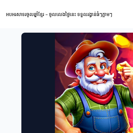
អបអរសាទរចូលឆ្នាំខ្មែរ – ចូលលេងថ្ងៃនេះ ទទួលរង្វាន់ធំៗភ្លាមៗ