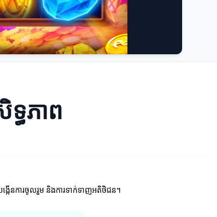
សិទ្ធភាព
ពាធបង្កើនការចូលរួម និងការទាក់ទាញអតិថិជន។