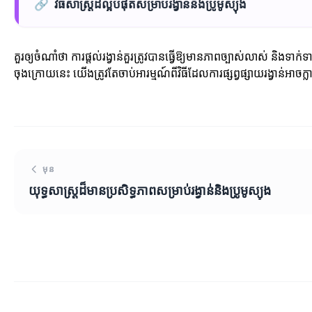
🔗
វិធីសាស្ត្រ​ដ៏ល្អបំផុតសម្រាប់​រង្វាន់និង​ប្រូមូស្យុង
គួរឲ្យចំណាំថា ការផ្តល់រង្វាន់គួរត្រូវបានធ្វើឱ្យមានភាពច្បាស់លាស់ និ
ចុងក្រោយនេះ យើងត្រូវតែចាប់អារម្មណ៍ពីវិធីដែលការផ្សព្វផ្សាយរង្វាន់អាចក្
មុន
យុទ្ធសាស្ត្រដ៏មានប្រសិទ្ធភាពសម្រាប់រង្វាន់និងប្រូមូស្យុង