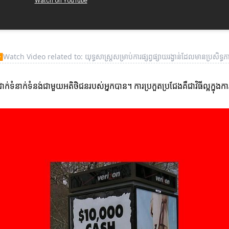
▶
Watch Video related to: យុទ្ធសាស្ត្រសម្រាប់ការផ្សព្វផ្សាយរង្វាន់ដែលមានប្រសិទ្ធភ
ាក់ទំនាក់ទំនង់ជាមួយអតិថិជនរបស់អ្នកបាន។ ការប្រកួតប្រជែងគឺជាវិធីល្អក្នុ