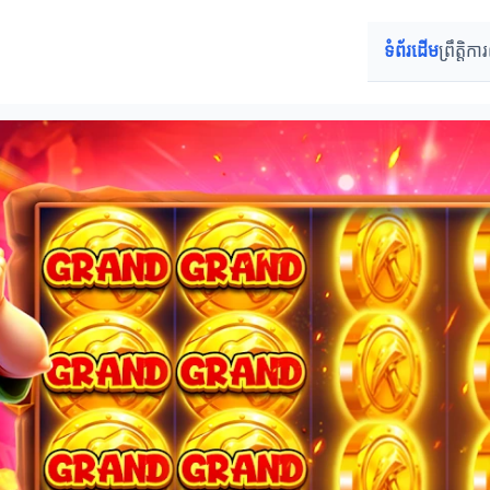
ទំព័រដើម
ព្រឹត្តិក