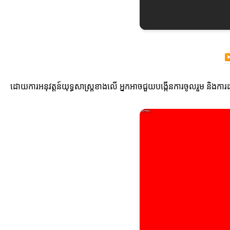
ដោយការអនុវត្តន៍យុទ្ធសាស្ត្រខាងលើ អ្នកអាចជួយបង្កើនការចូលរួម និងការដ