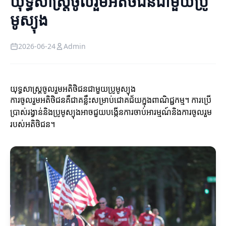
យុទ្ធសាស្ត្រចូលរួមអតិថិជនជាមួយប្រូ
មូស្យុង
2026-06-24
Admin
យុទ្ធសាស្ត្រចូលរួមអតិថិជនជាមួយប្រូមូស្យុង
ការចូលរួមអតិថិជនគឺជាគន្លឹះសម្រាប់ជោគជ័យក្នុងពាណិជ្ជកម្ម។ ការប្រើ
ប្រាស់រង្វាន់និងប្រូមូស្យុងអាចជួយបង្កើនការចាប់អារម្មណ៍និងការចូលរួម
របស់អតិថិជន។