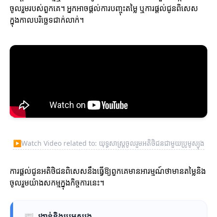
ចូលរួមរបស់ពួកគេ។ អ្នកអាចផ្តល់ការបញ្ចុះតម្លៃ ឬការផ្ដល់ជូនពិសេស
ក្នុងកាលបរិច្ឆេទជាក់លាក់។
▶
Watch Video related to: យុទ្ធសាស្ត្រចូលរួមអតិថិជនជាមួយប្រូមូស្យុង
ការផ្ដល់ជូនអតិថិជនពិសេសនឹងធ្វើឱ្យពួកគេមានអារម្មណ៍ថាមានតម្លៃនិង
ចូលរួមយ៉ាងសកម្មក្នុងកិច្ចការនេះ។
📰
រង្វាន់និងប្រូមូស្យុង