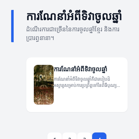
ការណែនាំអំពីទិវាចូលឆ្នាំ
ដំណើរការជាច្រើននៃការចូលឆ្នាំខ្មែរ និងការ
ប្រារព្ធនានា។
ការណែនាំអំពីទិវាចូលឆ្នាំ
ការណែនាំអំពីទិវាចូលឆ្នាំគឺជារបៀបដ៏
អស្ចារ្យសម្រាប់ការប្រព្រឹត្តទៅនៃពិធីបុណ្យ
ចូលឆ្នាំ។