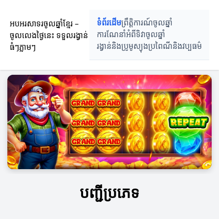
អបអរសាទរចូលឆ្នាំខ្មែរ –
ទំព័រដើម
ព្រឹត្តិការណ៍ចូលឆ្នាំ
ចូលលេងថ្ងៃនេះ ទទួលរង្វាន់
ការណែនាំអំពីទិវាចូលឆ្នាំ
ធំៗភ្លាមៗ
រង្វាន់និងប្រូមូស្យុង
ប្រពៃណីនិងវប្បធម៌
បញ្ជីប្រភេទ