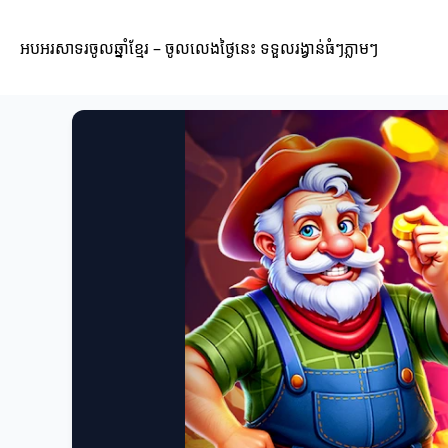
អបអរសាទរចូលឆ្នាំខ្មែរ – ចូលលេងថ្ងៃនេះ ទទួលរង្វាន់ធំៗភ្លាមៗ