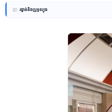
📰
រង្វាន់និងប្រូមូស្យុង