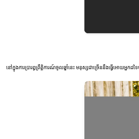
នៅក្នុងការប្រារព្ធព្រឹត្តិការណ៍ចូលឆ្នាំនេះ មនុស្សជាច្រើននឹងធ្វើអោយអ្ន