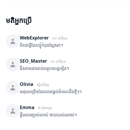
មតិអ្នកប្រើ
WebExplorer
១០ នាទីមុន
ពិតជាអ្វីដែលខ្ញុំកំពុងស្វែងរក។
SEO_Master
១០ នាទីមុន
នឹងតាមដានរាល់អត្ថបទបន្តទៀត។
Olivia
ម្សិលមិញ
អរគុណច្រើនដែលបានផ្តល់ចំណេះដឹងថ្មីៗ។
Emma
២ ម៉ោងមុន
ខ្លឹមសារច្បាស់លាស់ ងាយយល់ណាស់។