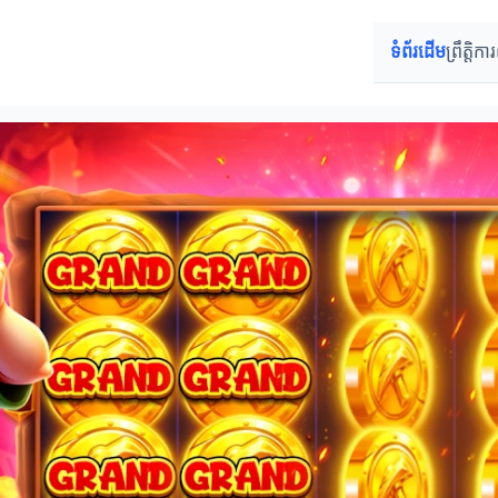
ទំព័រដើម
ព្រឹត្តិក