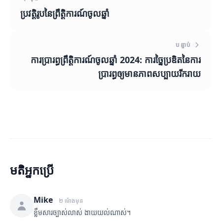
ប្រវត្តិរូបនៃព្រឹត្តិការណ៍ចូលឆ្នាំ
បន្ទាប់
ការប្រារព្ធព្រឹត្តិការណ៍ចូលឆ្នាំ 2024: ការច្នៃប្រឌិតនៃការ
ប្រារព្ធឲ្យមានភាពសប្បាយរីករាយ
មតិអ្នកប្រើ
Mike
២ ម៉ោងមុន
ខ្លឹមសារច្បាស់លាស់ ងាយយល់ណាស់។