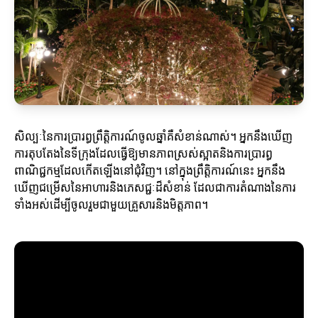
សិល្បៈនៃការប្រារព្ធព្រឹត្តិការណ៍ចូលឆ្នាំគឺសំខាន់ណាស់។ អ្នកនឹងឃើញ
ការតុបតែងនៃទីក្រុងដែលធ្វើឱ្យមានភាពស្រស់ស្អាតនិងការប្រារព្ធ
ពាណិជ្ជកម្មដែលកើតឡើងនៅជុំវិញ។ នៅក្នុងព្រឹត្តិការណ៍នេះ អ្នកនឹង
ឃើញជម្រើសនៃអាហារនិងភេសជ្ជៈដ៏សំខាន់ ដែលជាការតំណាងនៃការ
ទាំងអស់ដើម្បីចូលរួមជាមួយគ្រួសារនិងមិត្តភាព។