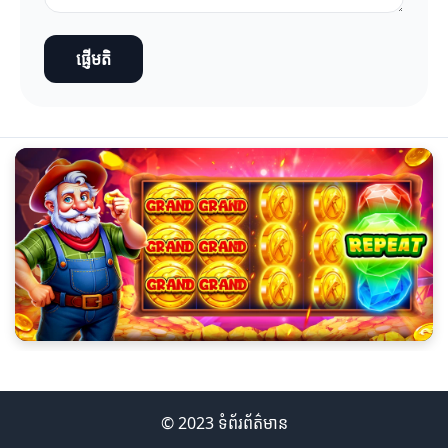
ផ្ញើមតិ
© 2023 ទំព័រព័ត៌មាន