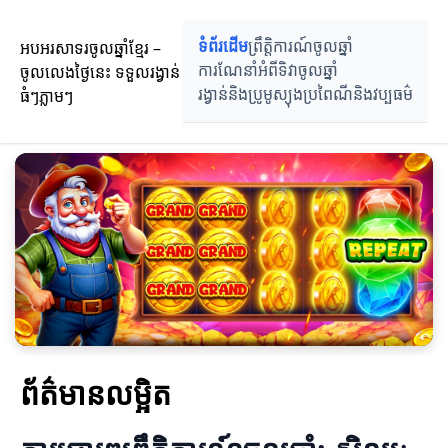
អបអរសាទរចូលឆ្នាំខ្មែរ –
ទំព័រដើម
ព្រឹត្តិការណ៍ចូលឆ្នាំ
ចូលលេងថ្ងៃនេះ ទទួលរង្វាន់
ការណែនាំអំពីទិវាចូលឆ្នាំ
ធំៗភ្លាមៗ
រង្វាន់និងប្រូមូស្យុង
ប្រពៃណីនិងវប្បធម៌
ព័ត៌មានលម្អិត