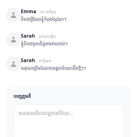
Emma
១០ នាទីមុន
ពិតជាអ្វីដែលខ្ញុំកំពុងស្វែងរក។
Sarah
មុននេះបន្តិច
ខ្ញុំពិតជាចូលចិត្តអានវាណាស់។
Sarah
៣ ថ្ងៃមុន
អរគុណច្រើនដែលបានផ្តល់ចំណេះដឹងថ្មីៗ។
បញ្ចេញមតិ