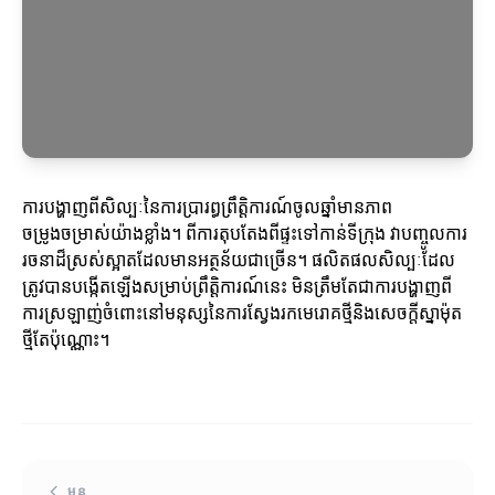
ការបង្ហាញពីសិល្បៈនៃការប្រារព្ធព្រឹត្តិការណ៍ចូលឆ្នាំមានភាព
ចម្រូងចម្រាស់យ៉ាងខ្លាំង។ ពីការតុបតែងពីផ្ទះទៅកាន់ទីក្រុង វាបញ្ចូលការ
រចនាដ៏ស្រស់ស្អាតដែលមានអត្ថន័យជាច្រើន។ ផលិតផលសិល្បៈដែល
ត្រូវបានបង្កើតឡើងសម្រាប់ព្រឹត្តិការណ៍នេះ មិនត្រឹមតែជាការបង្ហាញពី
ការស្រឡាញ់ចំពោះនៅមនុស្សនៃការស្វែងរកមេរោគថ្មីនិងសេចក្តីស្នាម៉ុត
ថ្មីតែប៉ុណ្ណោះ។
មុន