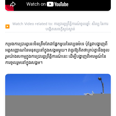
Watch Video related to: ការប្រារព្ធព្រឹត្តិការណ៍ចូលឆ្នាំ: សិល្បៈនៃការ
▶
បង្កើតសេចក្តីស្ងប់ស្ងាត់
កម្រងការប្រារព្ធនេះមិនត្រឹមតែជាផ្នែកមួយនៃវប្បធម៌ទេ ប៉ុន្តែវាបង្ហាញពី
អត្តសញ្ញាណនៃមនុស្សនៅក្នុងសង្គមមួយ។ វាគួរឱ្យគិតថាគ្រប់គ្នានឹងចូល
រួមយ៉ាងសកម្មក្នុងការប្រារព្ធព្រឹត្តិការណ៍នេះ ដើម្បីបង្ហាញពីអារម្មណ៍នៃ
ការចូលរួមនៅក្នុងសង្គម។