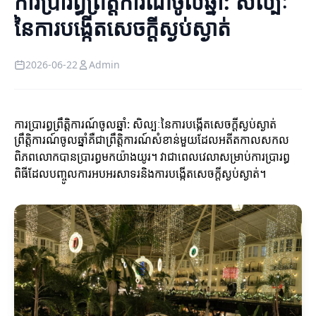
ការប្រារព្ធព្រឹត្តិការណ៍ចូលឆ្នាំ: សិល្បៈ
នៃការបង្កើតសេចក្តីស្ងប់ស្ងាត់
2026-06-22
Admin
ការប្រារព្ធព្រឹត្តិការណ៍ចូលឆ្នាំ: សិល្បៈនៃការបង្កើតសេចក្តីស្ងប់ស្ងាត់
ព្រឹត្តិការណ៍ចូលឆ្នាំគឺជាព្រឹត្តិការណ៍សំខាន់មួយដែលអតីតកាលសកល
ពិភពលោកបានប្រារព្ធមកយ៉ាងយូរ។ វាជាពេលវេលាសម្រាប់ការប្រារព្ធ
ពិធីដែលបញ្ចូលការអបអរសាទរនិងការបង្កើតសេចក្តីស្ងប់ស្ងាត់។