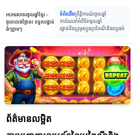
អបអរសាទរចូលឆ្នាំខ្មែរ –
ទំព័រដើម
ព្រឹត្តិការណ៍ចូលឆ្នាំ
ចូលលេងថ្ងៃនេះ ទទួលរង្វាន់
ការណែនាំអំពីទិវាចូលឆ្នាំ
ធំៗភ្លាមៗ
រង្វាន់និងប្រូមូស្យុង
ប្រពៃណីនិងវប្បធម៌
ព័ត៌មានលម្អិត