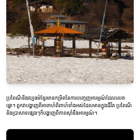
ប្រពៃណីនិងវប្បធម៌ខ្មែរមានកម្រិតនៃការបញ្ចេញអារម្មណ៍ដែលលេច
ធ្លោ។ ពួកវាបង្ហាញពីអាពាហ៍ពិពាហ៍ទាំងអស់ដែលមានក្នុងជីវិត ប្រពៃណី
និងប្រាសាទផ្សេងៗក៏បង្ហាញពីភាពស៊ាំនឹងអារម្មណ៍។