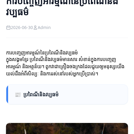
ការបញ្ចេញអារម្មណ៍នៃប្រពៃណីនិង
វប្បធម៌
2026-06-30
Admin
ការបញ្ចេញអារម្មណ៍នៃប្រពៃណីនិងវប្បធម៌
ក្នុងសង្គមខ្មែរ ប្រពៃណីនិងវប្បធម៌មានសារៈសំខាន់ក្នុងការបញ្ចេញ
អារម្មណ៍ និងអត្ថន័យ។ ពួកវាជាគ្រឿងចងក្រងដែលជួយឲ្យមនុស្សយើង
យល់ដឹងអំពីសិល្បៈ និងការរស់នៅរបស់អ្នកប្រើប្រាស់។
📰
ប្រពៃណីនិងវប្បធម៌