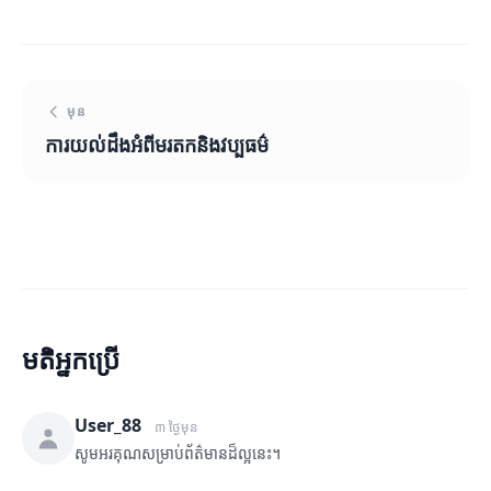
មុន
ការយល់ដឹងអំពីមរតកនិងវប្បធម៌
មតិអ្នកប្រើ
User_88
៣ ថ្ងៃមុន
សូមអរគុណសម្រាប់ព័ត៌មានដ៏ល្អនេះ។