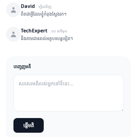
David
ម្សិលមិញ
ពិតជាអ្វីដែលខ្ញុំកំពុងស្វែងរក។
TechExpert
១០ នាទីមុន
នឹងតាមដានរាល់អត្ថបទបន្តទៀត។
បញ្ចេញមតិ
ផ្ញើមតិ