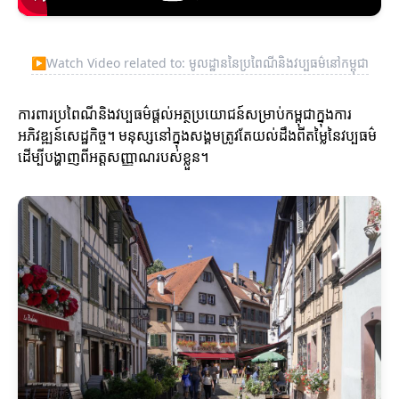
▶
Watch Video related to: មូលដ្ឋាននៃប្រពៃណីនិងវប្បធម៌នៅកម្ពុជា
ការពារប្រពៃណីនិងវប្បធម៌ផ្តល់អត្ថប្រយោជន៍សម្រាប់កម្ពុជាក្នុងការ
អភិវឌ្ឍន៍សេដ្ឋកិច្ច។ មនុស្សនៅក្នុងសង្គមត្រូវតែយល់ដឹងពីតម្លៃនៃវប្បធម៌
ដើម្បីបង្ហាញពីអត្តសញ្ញាណរបស់ខ្លួន។