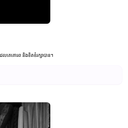
្វីដែលគេគោរព និងខិតខំរក្សាបាន។