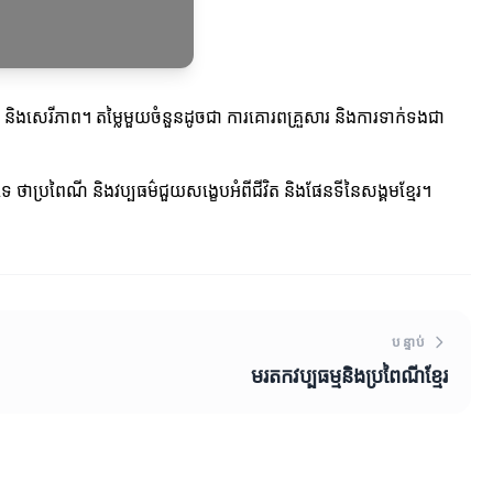
្ត និងសេរីភាព។ តម្លៃមួយចំនួនដូចជា ការគោរពគ្រួសារ និងការទាក់ទងជា
 ថាប្រពៃណី និងវប្បធម៌ជួយសង្ខេបអំពីជីវិត និងផែនទីនៃសង្គមខ្មែរ។
បន្ទាប់
មរតកវប្បធម្មនិងប្រពៃណីខ្មែរ