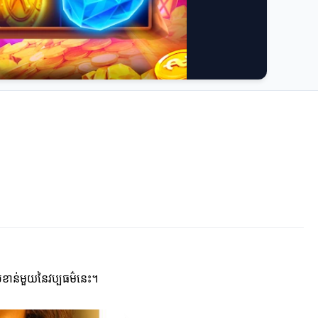
សំខាន់មួយនៃវប្បធម៌នេះ។