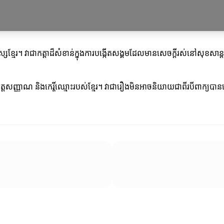
ស្សខ្មែរ។ វាជាកត្តាដ៏សំខាន់ក្នុងការបង្កើតសង្គមដែលមានសេចក្តីរស់នៅសុខសាន
តសញ្ញាណ និងកេរ្តិ៍ឈ្មោះរបស់ខ្មែរ។ វាជារឿងមិនអាចនិយាយជាពីរបីពាក្យបានទេ