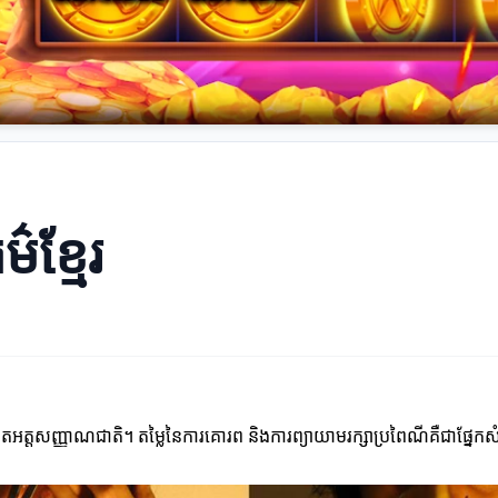
៌ខ្មែរ
បង្កើតអត្តសញ្ញាណជាតិ។ តម្លៃនៃការគោរព និងការព្យាយាមរក្សាប្រពៃណីគឺជាផ្នែក