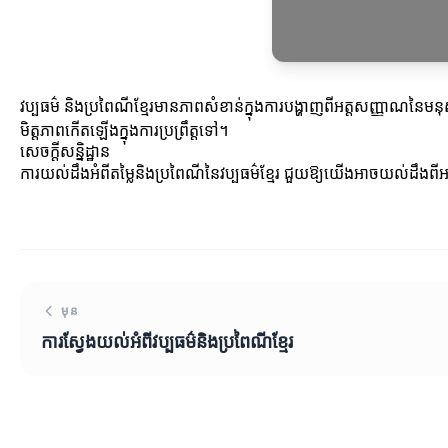
វប្បធម៌ និងប្រពៃណីខ្មែរមានភាពសំខាន់ក្នុងការបង្ហាញពីអត្តសញ្ញាណនៃមនុ
មិត្តភាពកើតឡើងក្នុងការប្រព្រឹត្តទៅ។
សេចក្តីសន្និដ្ឋាន
ការយល់ដឹងអំពីតម្លៃនិងប្រពៃណីនៃវប្បធម៌ខ្មែរ ជួយឱ្យយើងអាចយល់ដឹងពីអត្
មុន
ការស្វែងយល់អំពីវប្បធម៌និងប្រពៃណីខ្មែរ