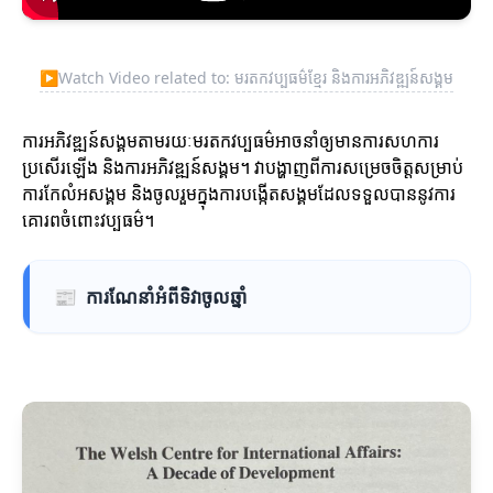
▶
Watch Video related to: មរតកវប្បធម៌ខ្មែរ និងការអភិវឌ្ឍន៍សង្គម
ការអភិវឌ្ឍន៍សង្គមតាមរយៈមរតកវប្បធម៌អាចនាំឲ្យមានការសហការ
ប្រសើរឡើង និងការអភិវឌ្ឍន៍សង្គម។ វាបង្ហាញពីការសម្រេចចិត្តសម្រាប់
ការកែលំអសង្គម និងចូលរួមក្នុងការបង្កើតសង្គមដែលទទួលបាននូវការ
គោរពចំពោះវប្បធម៌។
📰
ការណែនាំអំពីទិវាចូលឆ្នាំ