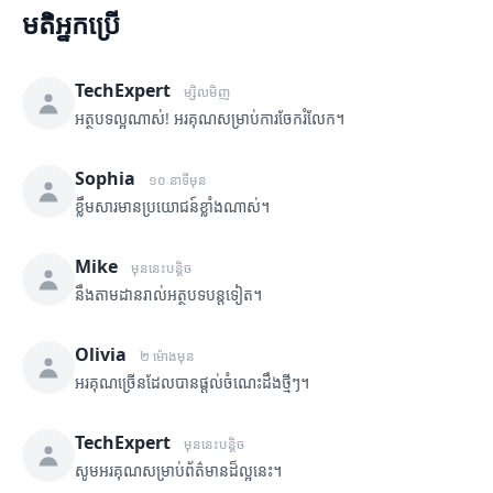
មតិអ្នកប្រើ
TechExpert
ម្សិលមិញ
អត្ថបទល្អណាស់! អរគុណសម្រាប់ការចែករំលែក។
Sophia
១០ នាទីមុន
ខ្លឹមសារមានប្រយោជន៍ខ្លាំងណាស់។
Mike
មុននេះបន្តិច
នឹងតាមដានរាល់អត្ថបទបន្តទៀត។
Olivia
២ ម៉ោងមុន
អរគុណច្រើនដែលបានផ្តល់ចំណេះដឹងថ្មីៗ។
TechExpert
មុននេះបន្តិច
សូមអរគុណសម្រាប់ព័ត៌មានដ៏ល្អនេះ។