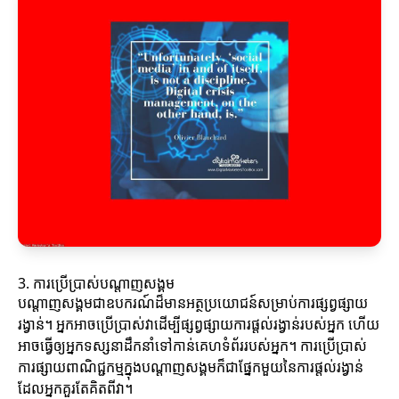
3. ការប្រើប្រាស់បណ្តាញសង្គម
បណ្តាញសង្គមជាឧបករណ៍ដ៏មានអត្ថប្រយោជន៍សម្រាប់ការផ្សព្វផ្សាយ
រង្វាន់។ អ្នកអាចប្រើប្រាស់វាដើម្បីផ្សព្វផ្សាយការផ្តល់រង្វាន់របស់អ្នក ហើយ
អាចធ្វើឲ្យអ្នកទស្សនាដឹកនាំទៅកាន់គេហទំព័ររបស់អ្នក។ ការប្រើប្រាស់
ការផ្សាយពាណិជ្ជកម្មក្នុងបណ្តាញសង្គមក៏ជាផ្នែកមួយនៃការផ្តល់រង្វាន់
ដែលអ្នកគួរតែគិតពីវា។