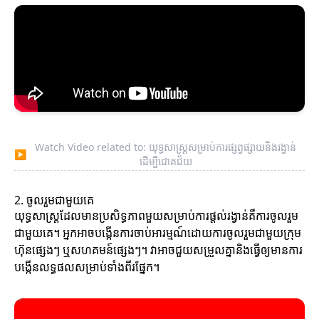
Watch Video related to: យុទ្ធសាស្ត្រសម្រាប់ការផ្សព្វផ្សាយនិងរង្វាន់
▶
ដើម្បីជោគជ័យ
2. ចូលរួមជាមួយគេ
យុទ្ធសាស្ត្រដែលមានប្រសិទ្ធភាពមួយសម្រាប់ការផ្តល់រង្វាន់គឺការចូលរួម
ជាមួយគេ។ អ្នកអាចបង្កើនការចាប់អារម្មណ៍ដោយការចូលរួមជាមួយក្រុម
ហ៊ុនផ្សេងៗ ឬសហគមន៍ផ្សេងៗ។ វាអាចជួយសម្រួលគ្នានិងធ្វើឲ្យមានការ
បង្កើនលទ្ធផលសម្រាប់ទាំងពីរផ្នែក។