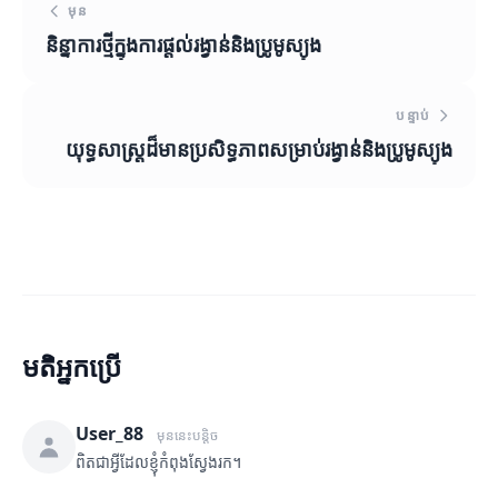
មុន
និន្នាការថ្មីក្នុងការផ្តល់រង្វាន់និងប្រូមូស្យុង
បន្ទាប់
យុទ្ធសាស្ត្រដ៏មានប្រសិទ្ធភាពសម្រាប់រង្វាន់និងប្រូមូស្យុង
មតិអ្នកប្រើ
User_88
មុននេះបន្តិច
ពិតជាអ្វីដែលខ្ញុំកំពុងស្វែងរក។