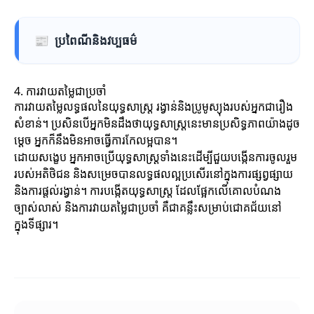
📰
ប្រពៃណីនិងវប្បធម៌
4. ការវាយតម្លៃជាប្រចាំ
ការវាយតម្លៃលទ្ធផលនៃយុទ្ធសាស្ត្រ រង្វាន់និងប្រូមូស្យុងរបស់អ្នកជារឿង
សំខាន់។ ប្រសិនបើអ្នកមិនដឹងថាយុទ្ធសាស្ត្រនេះមានប្រសិទ្ធភាពយ៉ាងដូច
ម្តេច អ្នកក៏នឹងមិនអាចធ្វើការកែលម្អបាន។
ដោយសង្ខេប អ្នកអាចប្រើយុទ្ធសាស្ត្រទាំងនេះដើម្បីជួយបង្កើនការចូលរួម
របស់អតិថិជន និងសម្រេចបានលទ្ធផលល្អប្រសើរនៅក្នុងការផ្សព្វផ្សាយ
និងការផ្តល់រង្វាន់។ ការបង្កើតយុទ្ធសាស្ត្រ ដែលផ្អែកលើគោលបំណង
ច្បាស់លាស់ និងការវាយតម្លៃជាប្រចាំ គឺជាគន្លឹះសម្រាប់ជោគជ័យនៅ
ក្នុងទីផ្សារ។