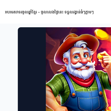
អបអរសាទរចូលឆ្នាំខ្មែរ – ចូលលេងថ្ងៃនេះ ទទួលរង្វាន់ធំៗភ្លាមៗ