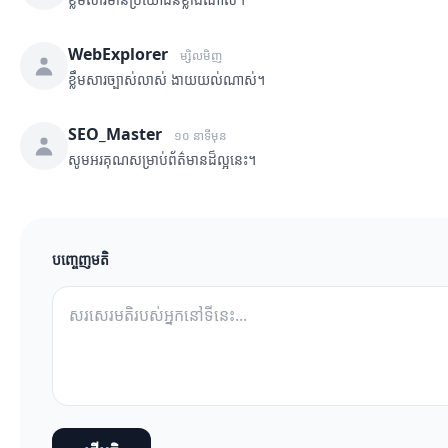
WebExplorer
ម្សិលមិញ
ខ្លឹមសារច្បាស់លាស់ ងាយយល់ណាស់។
SEO_Master
១០ នាទីមុន
សូមអរគុណសម្រាប់ព័ត៌មានដ៏ល្អនេះ។
បញ្ចេញមតិ