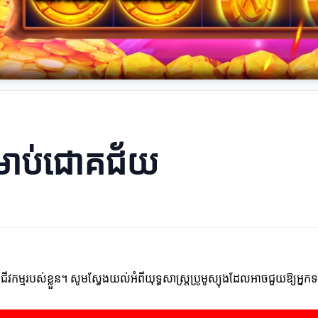
សម្រាប់ជោគជ័យ
អាជីវកម្មរបស់ខ្លួន។ សូមស្វែងយល់អំពីយុទ្ធសាស្ត្រប្រូមូស្យុងដែលអាចជួយឱ្យ