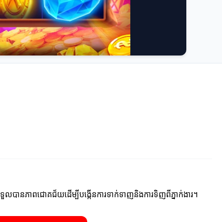
អ្នកទទួលបានភាពជោគជ័យដើម្បីបង្កើនការទាក់ទាញនិងការទិញពីភ្នាក់ងារ។