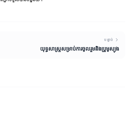
បន្ទាប់
យុទ្ធសាស្ត្រ​សម្រាប់​ការចូលរួម​និង​ប្រូមូស្យុង