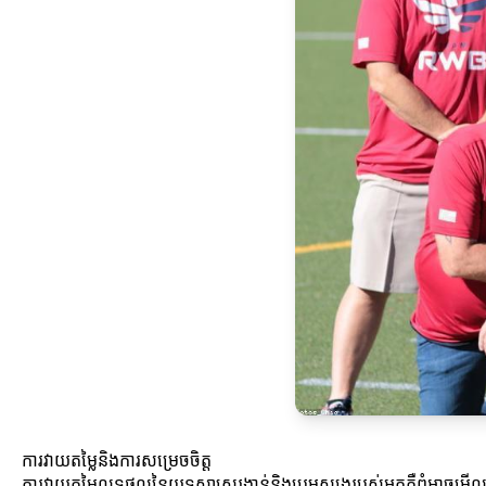
ការវាយតម្លៃនិងការសម្រេចចិត្ត
ការវាយតម្លៃលទ្ធផលនៃយុទ្ធសាស្ត្ររង្វាន់និងប្រូមូស្យុងរបស់អ្នកគឺពុំអា