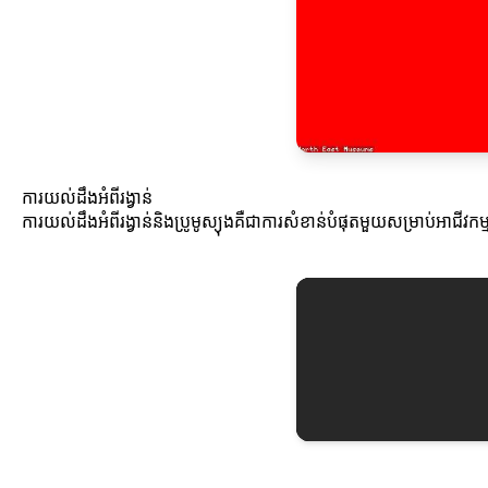
ការយល់ដឹងអំពីរង្វាន់
ការយល់ដឹងអំពីរង្វាន់និងប្រូមូស្យុងគឺជាការសំខាន់បំផុតមួយសម្រាប់អាជីវកម