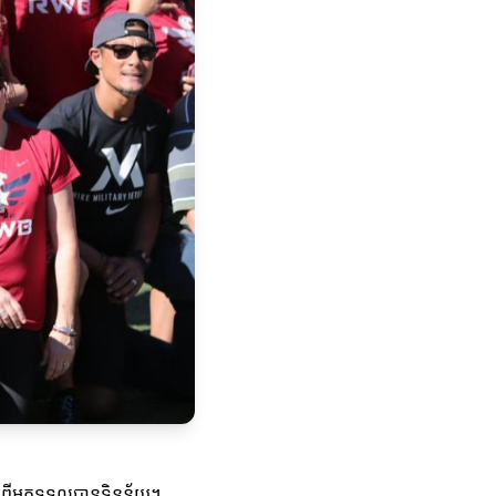
់ពីអ្នកទទួលបានទិន្នន័យ។