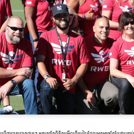
ចមើលឃើញបានប្រាកដទេ។ អ្នកត្រូវតែពិនិត្យមើលពីរបៀបដែលអ្នកអាចកែប្រែវាបន្ទាប