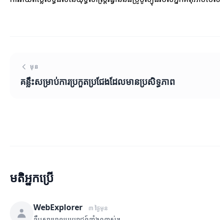
មុន
គន្លឹះសម្រាប់ការប្រកួតប្រជែងដែលមានប្រសិទ្ធភាព
មតិអ្នកប្រើ
WebExplorer
៣ ថ្ងៃមុន
ខ្លឹមសារមានប្រយោជន៍ខ្លាំងណាស់។