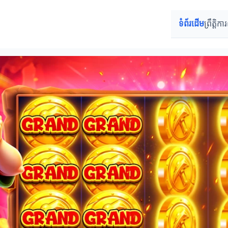
ទំព័រដើម
ព្រឹត្តិក