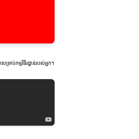
្រាប់កម្មវិធីរង្វាន់របស់អ្នក។