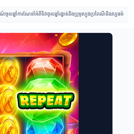
ារណ៍ចូលឆ្នាំ
ការណែនាំអំពីទិវាចូលឆ្នាំ
រង្វាន់និងប្រូមូស្យុង
ប្រពៃណីនិងវប្បធម៌