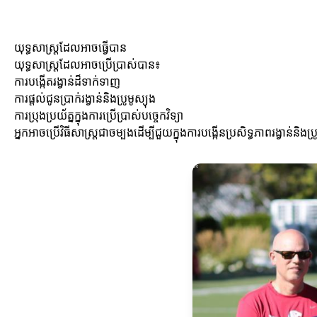
យុទ្ធសាស្ត្រដែលអាចធ្វើបាន
យុទ្ធសាស្ត្រដែលអាចប្រើប្រាស់បាន៖
ការបង្កើតរង្វាន់ដ៏ទាក់ទាញ
ការផ្តល់ជូនប្រាក់រង្វាន់និងប្រូមូស្យុង
ការប្រុងប្រយ័ត្នក្នុងការប្រើប្រាស់បច្ចេកវិទ្យា
អ្នកអាចប្រើវិធីសាស្ត្រជាចម្បងដើម្បីជួយក្នុងការបង្កើនប្រសិទ្ធភាពរង្វាន់និងប្