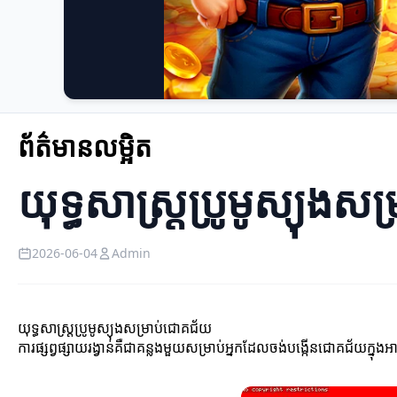
ព័ត៌មានលម្អិត
យុទ្ធសាស្ត្រប្រូមូស្យុង
2026-06-04
Admin
យុទ្ធសាស្ត្រប្រូមូស្យុងសម្រាប់ជោគជ័យ
ការផ្សព្វផ្សាយរង្វាន់គឺជាគន្លងមួយសម្រាប់អ្នកដែលចង់បង្កើនជោគជ័យក្នុង