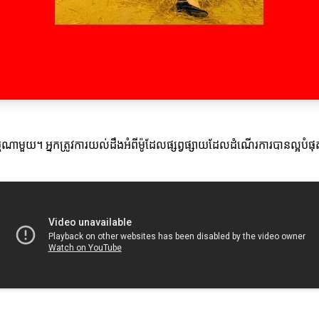
្មណាមួយ។ អ្នកត្រូវការយល់ដឹងអំពីម៉ូដែលផ្សព្វផ្សាយដែលដំណើរការបានល្អបំផុតសម