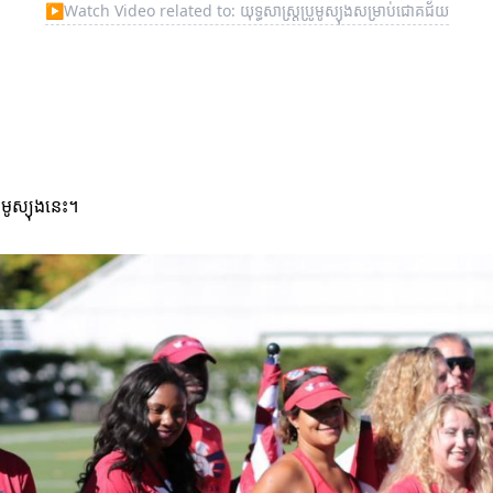
▶
Watch Video related to: យុទ្ធសាស្ត្រប្រូមូស្យុងសម្រាប់ជោគជ័យ
រូមូស្យុងនេះ។